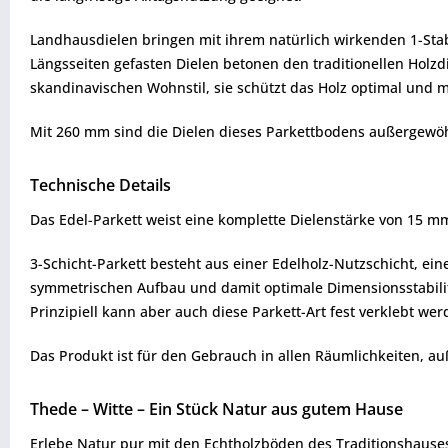
Landhausdielen bringen mit ihrem natürlich wirkenden 1-Stab
Längsseiten gefasten Dielen betonen den traditionellen Holzd
skandinavischen Wohnstil, sie schützt das Holz optimal und ma
Mit 260 mm sind die Dielen dieses Parkettbodens außergewöhn
Technische Details
Das Edel-Parkett weist eine komplette Dielenstärke von 15 m
3-Schicht-Parkett besteht aus einer Edelholz-Nutzschicht, ei
symmetrischen Aufbau und damit optimale Dimensionsstabilität
Prinzipiell kann aber auch diese Parkett-Art fest verklebt wer
Das Produkt ist für den Gebrauch in allen Räumlichkeiten, a
Thede – Witte – Ein Stück Natur aus gutem Hause
Erlebe Natur pur mit den Echtholzböden des Traditionshauses 