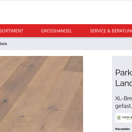
 SORTIMENT
GROSSHANDEL
SERVICE & BERATUN
iele
Park
Lan
XL-Bre
gefast
Hersteller