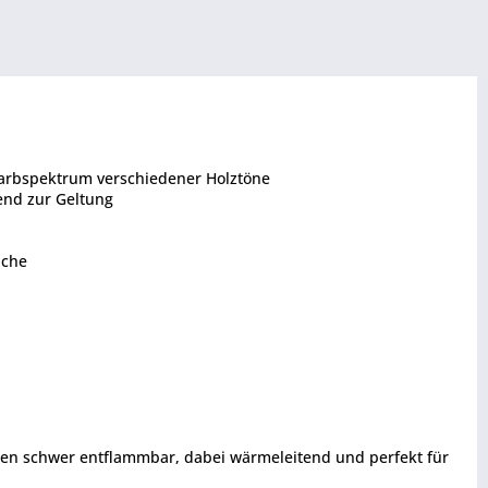
s Farbspektrum verschiedener Holztöne
end zur Geltung
äche
ften schwer entflammbar, dabei wärmeleitend und perfekt für