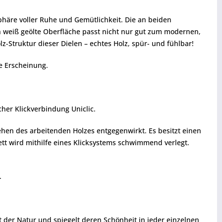
phäre voller Ruhe und Gemütlichkeit. Die an beiden
ch weiß geölte Oberfläche passt nicht nur gut zum modernen,
z-Struktur dieser Dielen – echtes Holz, spür- und fühlbar!
e Erscheinung.
her Klickverbindung Uniclic.
ehen des arbeitenden Holzes entgegenwirkt. Es besitzt einen
ett wird mithilfe eines Klicksystems schwimmend verlegt.
.
t der Natur und spiegelt deren Schönheit in jeder einzelnen