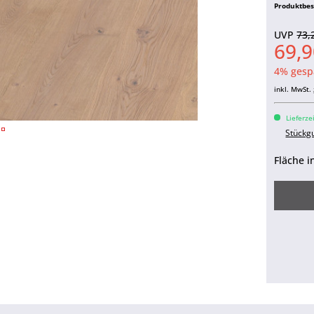
Produktbe
UVP
73,
69,9
4% gesp
inkl. MwSt.
Lieferze
Stückg
Fläche i