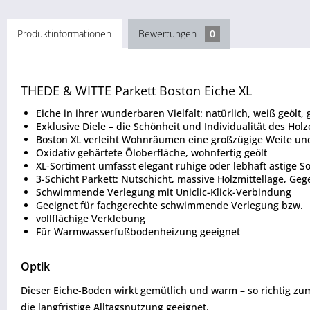
Produktinformationen
Bewertungen
0
THEDE & WITTE Parkett Boston Eiche XL
Eiche in ihrer wunderbaren Vielfalt: natürlich, weiß geölt
Exklusive Diele – die Schönheit und Individualität des H
Boston XL verleiht Wohnräumen eine großzügige Weite un
Oxidativ gehärtete Öloberfläche, wohnfertig geölt
XL-Sortiment umfasst elegant ruhige oder lebhaft astige 
3-Schicht Parkett: Nutschicht, massive Holzmittellage, Ge
Schwimmende Verlegung mit Uniclic-Klick-Verbindung
Geeignet für fachgerechte schwimmende Verlegung bzw.
vollflächige Verklebung
Für Warmwasserfußbodenheizung geeignet
Optik
Dieser Eiche-Boden wirkt gemütlich und warm – so richtig zu
die langfristige Alltagsnutzung geeignet.