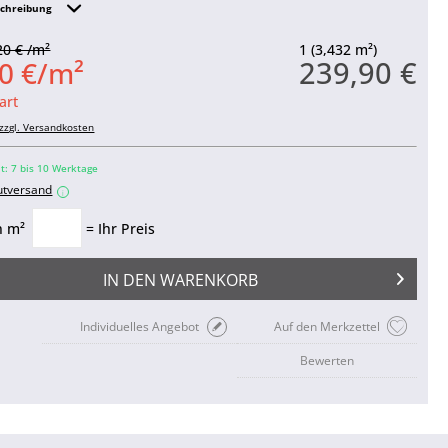
schreibung
20 € /m²
1 (3,432 m²)
239,90 €
0 €/m²
art
zzgl. Versandkosten
it: 7 bis 10 Werktage
utversand
i
n m²
= Ihr Preis
IN DEN
WARENKORB
Individuelles Angebot
Auf den Merkzettel
Bewerten