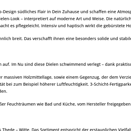
-Design südliches Flair in Dein Zuhause und schaffen eine Atmos
ielen-Look – interpretiert auf moderne Art und Weise. Die natürli
cht es pflegeleicht. Intensiv und haptisch wirkt die gebürstete Hol
lich breit. Das verschafft ihnen eine besonders solide und stabil
m auf. Im Nu sind diese Dielen schwimmend verlegt – dank praktisc
ner massiven Holzmittellage, sowie einem Gegenzug, der dem Verzi
 bei zum Beispiel höherer Luftfeuchtigkeit. 3-Schicht-Fertigpark
den.
ußer Feuchträumen wie Bad und Küche, vom Hersteller freigegeben
Thede – Witte. Das Sortiment entspricht der erstaunlichen Vielfal