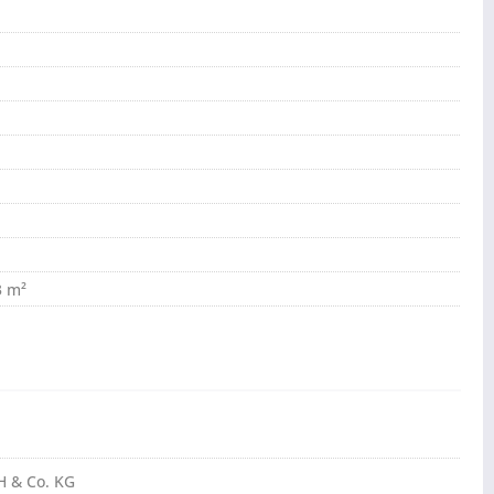
3 m²
H & Co. KG