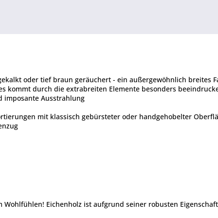
, gekalkt oder tief braun geräuchert - ein außergewöhnlich breite
olzes kommt durch die extrabreiten Elemente besonders beeindruck
d imposante Ausstrahlung
Sortierungen mit klassisch gebürsteter oder handgehobelter Oberfl
genzug
m Wohlfühlen! Eichenholz ist aufgrund seiner robusten Eigenscha