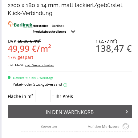
2200 x 180 x 14 mm, matt lackiert/gebürstet,
Klick-Verbindung
Hersteller
Barlinek
Produktbeschreibung
UVP
60,90 € /m²
1 (2,77 m²)
138,47 €
49,99 €/m²
17% gespart
inkl. MwSt.
zzgl. Versandkosten
Lieferzeit: 4 bis 6 Werktage
Paket- oder Stückgutversand
i
Fläche in m²
= Ihr Preis
IN DEN
WARENKORB
Bewerten
Auf den Merkzettel