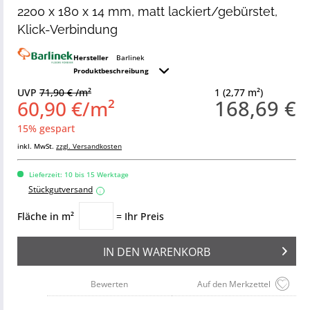
2200 x 180 x 14 mm, matt lackiert/gebürstet,
Klick-Verbindung
Hersteller
Barlinek
Produktbeschreibung
UVP
71,90 € /m²
1 (2,77 m²)
168,69 €
60,90 €/m²
15% gespart
inkl. MwSt.
zzgl. Versandkosten
Lieferzeit: 10 bis 15 Werktage
Stückgutversand
i
Fläche in m²
= Ihr Preis
IN DEN
WARENKORB
Bewerten
Auf den Merkzettel