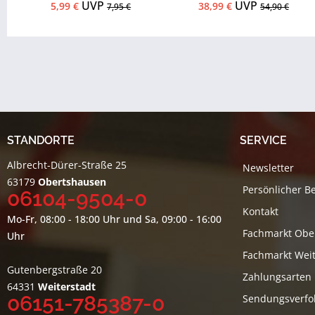
UVP
UVP
5,99 €
38,99 €
7,95 €
54,90 €
STANDORTE
SERVICE
Albrecht-Dürer-Straße 25
Newsletter
63179
Obertshausen
Persönlicher B
06104-9504-0
Kontakt
Mo-Fr, 08:00 - 18:00 Uhr und Sa, 09:00 - 16:00
Fachmarkt Obe
Uhr
Fachmarkt Weit
Gutenbergstraße 20
Zahlungsarten
64331
Weiterstadt
06151-785387-0
Sendungsverfo