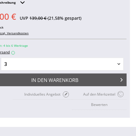
schreibung
00 €
UVP
139,00 €
(21,58% gespart)
ück
zzgl. Versandkosten
it: 4 bis 6 Werktage
rsand
i
IN DEN
WARENKORB
Individuelles Angebot
Auf den Merkzettel
Bewerten