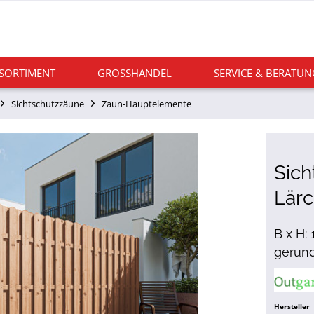
 SORTIMENT
GROSSHANDEL
SERVICE & BERATUN
Sichtschutzzäune
Zaun-Hauptelemente
Sich
Lär
B x H:
gerun
Hersteller