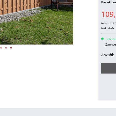
Produktbe
109,
Inhalt:
1 St
inkl. MwSt.
Lieferze
Zaunve
Anzahl: