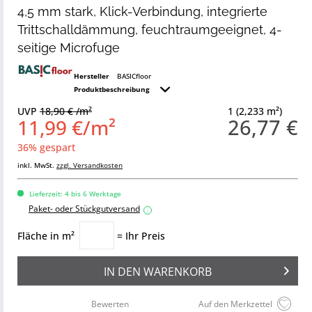
4,5 mm stark, Klick-Verbindung, integrierte
Trittschalldämmung, feuchtraumgeeignet, 4-
seitige Microfuge
Hersteller
BASICfloor
Produktbeschreibung
UVP
18,90 € /m²
1 (2,233 m²)
26,77 €
11,99 €/m²
36% gespart
inkl. MwSt.
zzgl. Versandkosten
Lieferzeit: 4 bis 6 Werktage
Paket- oder Stückgutversand
i
Fläche in m²
= Ihr Preis
IN DEN
WARENKORB
Bewerten
Auf den Merkzettel