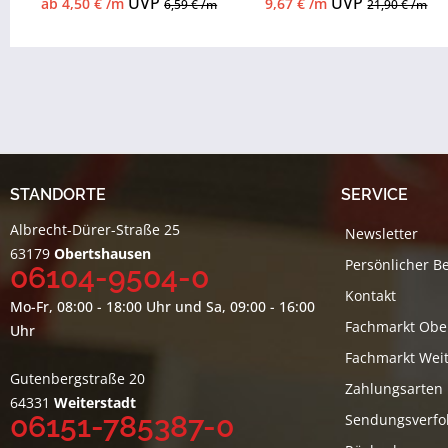
UVP
UVP
ab 4,50 € /m
9,67 € /m
6,59 € /m
21,90 € /m
STANDORTE
SERVICE
Albrecht-Dürer-Straße 25
Newsletter
63179
Obertshausen
Persönlicher B
06104-9504-0
Kontakt
Mo-Fr, 08:00 - 18:00 Uhr und Sa, 09:00 - 16:00
Fachmarkt Obe
Uhr
Fachmarkt Weit
Gutenbergstraße 20
Zahlungsarten
64331
Weiterstadt
06151-785387-0
Sendungsverfo