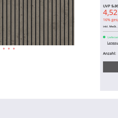
UVP
5,3
4,5
16% ges
inkl. MwSt.
Lieferze
Langgu
Anzahl: