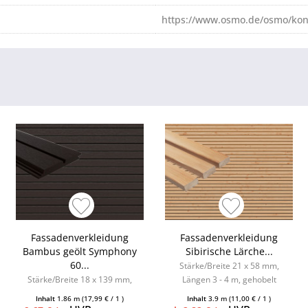
https://www.osmo.de/osmo/kon
Fassadenverkleidung
Fassadenverkleidung
Bambus geölt Symphony
Sibirische Lärche...
60...
Stärke/Breite 21 x 58 mm,
Stärke/Breite 18 x 139 mm,
Längen 3 - 4 m, gehobelt
Länge 1,86 m
Inhalt
1.86 m
(17,99 € / 1 )
Inhalt
3.9 m
(11,00 € / 1 )