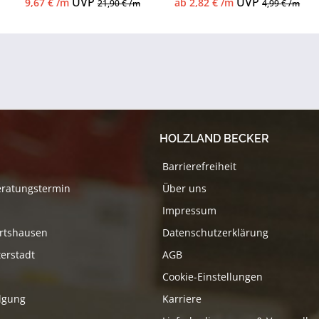
UVP
UVP
9,67 € /m
ab 2,82 € /m
21,90 € /m
4,99 € /m
HOLZLAND BECKER
Barrierefreiheit
eratungstermin
Über uns
Impressum
rtshausen
Datenschutzerklärung
erstadt
AGB
Cookie-Einstellungen
lgung
Karriere