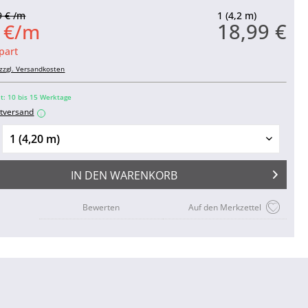
9 € /m
1 (4,2 m)
18,99 €
2 €/m
part
zzgl. Versandkosten
it: 10 bis 15 Werktage
tversand
i
IN DEN
WARENKORB
Bewerten
Auf den Merkzettel