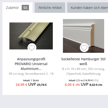
Zubehör
55
Ähnliche Artikel
Kunden haben sich eben
Anpassungsprofil
Sockelleiste Hamburger Stil
PROVARIO Universal
weiß
Aluminium...
B x H: 18 x 80 mm, 250 cm lang,
90 cm lang, Verstellbereich 2 - 18
Cliptechnik, Kabelführung
mm
möglich, Leistenclips als
Inhalt
1 Stück
Inhalt
2.5 m
(14,99 € / 1 )
Zubehör...
UVP
UVP
24,99 €
6,00 € /m
29,74 €
8,32 € /m