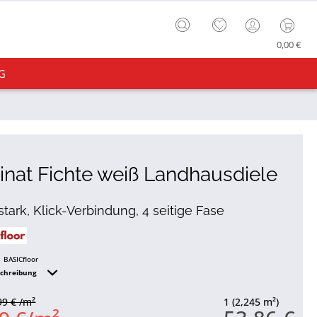
0,00 €
G
nat Fichte weiß Landhausdiele
tark, Klick-Verbindung, 4 seitige Fase
BASICfloor
schreibung
99 € /m²
1 (2,245 m²)