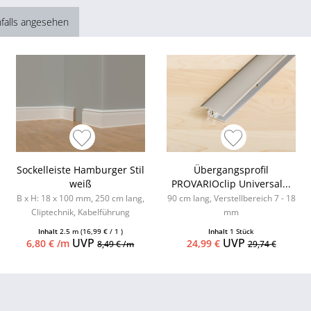
falls angesehen
Sockelleiste Hamburger Stil
Übergangsprofil
weiß
PROVARIOclip Universal...
B x H: 18 x 100 mm, 250 cm lang,
90 cm lang, Verstellbereich 7 - 18
Cliptechnik, Kabelführung
mm
möglich, Leistenclips als
Inhalt
2.5 m
(16,99 € / 1 )
Inhalt
1 Stück
Zubehör...
UVP
UVP
6,80 € /m
24,99 €
8,49 € /m
29,74 €