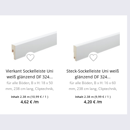
Vierkant Sockelleiste Uni
Steck-Sockelleiste Uni weiß
weiß glänzend DF 324...
glänzend DF 324...
für alle Böden, B x H: 18 x 50
für alle Böden, B x H: 16 x 60
mm, 238 cm lang, Cliptechnik,
mm, 238 cm lang, Cliptechnik,
Leistenclips als Zubehör
Leistenclips als Zubehör
Inhalt
2.38 m
(10,99 € / 1 )
Inhalt
2.38 m
(9,99 € / 1 )
erhältlich
erhältlich
4,62 € /m
4,20 € /m