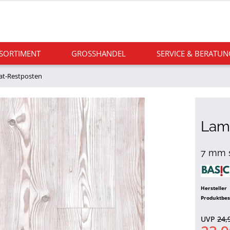
 SORTIMENT
GROSSHANDEL
SERVICE & BERATUN
at-Restposten
Lami
7 mm s
Hersteller
Produktbe
UVP
24,