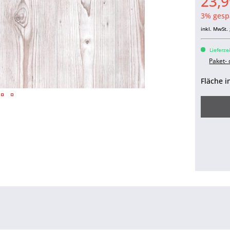
23,9
3% gesp
inkl. MwSt.
Lieferze
Paket-
Fläche i