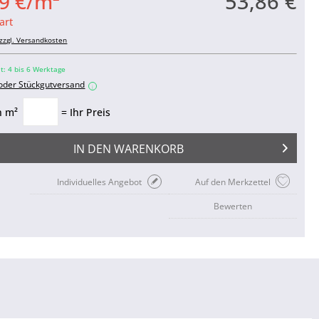
53,86 €
9 €/m²
art
zzgl. Versandkosten
it: 4 bis 6 Werktage
 oder Stückgutversand
i
n m²
= Ihr Preis
IN DEN
WARENKORB
Individuelles Angebot
Auf den Merkzettel
Bewerten