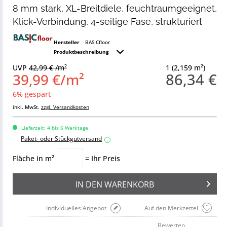
8 mm stark, XL-Breitdiele, feuchtraumgeeignet,
Klick-Verbindung, 4-seitige Fase, strukturiert
Hersteller
BASICfloor
Produktbeschreibung
UVP
42,99 € /m²
1 (2,159 m²)
86,34 €
39,99 €/m²
6% gespart
inkl. MwSt.
zzgl. Versandkosten
Lieferzeit: 4 bis 6 Werktage
Paket- oder Stückgutversand
i
Fläche in m²
= Ihr Preis
IN DEN
WARENKORB
Individuelles Angebot
Auf den Merkzettel
Bewerten