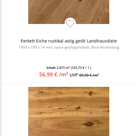
Parkett Eiche rustikal astig geölt Landhausdiele
1900 x 189 x 14 mm, natur-geölt/gehobelt, Klick-Verbindung
Inhalt
2.873 m²
(163,73 € / 1 )
56,99 € /m²
UVP
69,90 € /m²