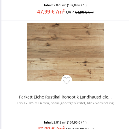
Inhalt
2.873 m²
(137,88 € / 1 )
47,99 € /m²
UVP
64,90 € /m²
Parkett Eiche Rustikal Rohoptik Landhausdiele...
1860 x 189 x 14 mm, natur-geölt/gebürstet, Klick-Verbindung
Inhalt
2.812 m²
(134,95 € / 1 )
47,99 € /m²