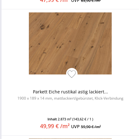
UVP
65,90 € /m²
Parkett Eiche rustikal astig lackiert...
1900 x 189 x 14 mm, mattlackiert/gebürstet, Klick-Verbindung
Inhalt
2.873 m²
(143,62 € / 1 )
49,99 € /m²
UVP
59,90 € /m²