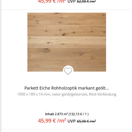
45,99 € /m²
UVP
62,90 € /m²
Parkett Eiche Rohholzoptik markant geölt...
1900 x 189 x 14 mm, natur-geölt/gebürstet, Klick-Verbindung
Inhalt
2.873 m²
(132,13 € / 1 )
45,99 € /m²
UVP
65,90 € /m²