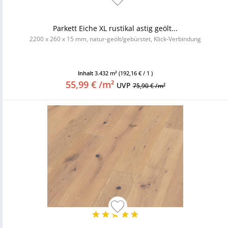
Parkett Eiche XL rustikal astig geölt...
2200 x 260 x 15 mm, natur-geölt/gebürstet, Klick-Verbindung
Inhalt
3.432 m²
(192,16 € / 1 )
55,99 € /m²
UVP
75,90 € /m²