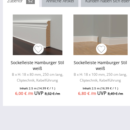
Zubehör
52
Ähnliche Artikel
Kunden haben sich eben
Sockelleiste Hamburger Stil
Sockelleiste Hamburger Stil
weiß
weiß
B x H: 18 x 80 mm, 250 cm lang,
B x H: 18 x 100 mm, 250 cm lang,
Cliptechnik, Kabelführung
Cliptechnik, Kabelführung
möglich, Leistenclips als
möglich, Leistenclips als
Inhalt
2.5 m
(14,99 € / 1 )
Inhalt
2.5 m
(16,99 € / 1 )
Zubehör...
Zubehör...
UVP
UVP
6,00 € /m
6,80 € /m
8,32 € /m
8,49 € /m