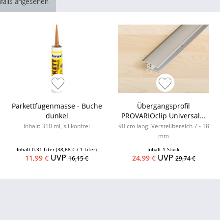
falls angesehen
Parkettfugenmasse - Buche
Übergangsprofil
dunkel
PROVARIOclip Universal...
Inhalt: 310 ml, silikonfrei
90 cm lang, Verstellbereich 7 - 18
mm
Inhalt
0.31 Liter
(38,68 € / 1 Liter)
Inhalt
1 Stück
UVP
UVP
11,99 €
24,99 €
16,15 €
29,74 €