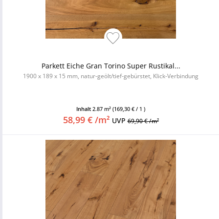
Parkett Eiche Gran Torino Super Rustikal...
1900 x 189 x 15 mm, natur-geölt/tief-gebürstet, Klick-Verbindung
Inhalt
2.87 m²
(169,30 € / 1 )
58,99 € /m²
UVP
69,90 € /m²