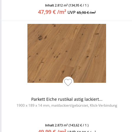
Inhalt
2.812 m²
(134,95 € / 1 )
47,99 € /m²
UVP
65,90 € /m²
Parkett Eiche rustikal astig lackiert...
1900 x 189 x 14 mm, mattlackiert/gebürstet, Klick-Verbindung
Inhalt
2.873 m²
(143,62 € / 1 )
49,99 € /m²