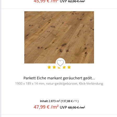
45,99 € /m²
UVP
62,90 € /m²
Parkett Eiche markant geräuchert geölt...
1900 x 189 x 14 mm, natur-geölt/gebürstet, Klick-Verbindung
Inhalt
2.873 m²
(137,88 € / 1 )
47,99 € /m²
UVP
68,90 € /m²