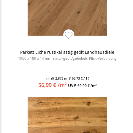
Parkett Eiche rustikal astig geölt Landhausdiele
1900 x 189 x 14 mm, natur-geölt/gehobelt, Klick-Verbindung
Inhalt
2.873 m²
(163,73 € / 1 )
56,99 € /m²
UVP
69,90 € /m²