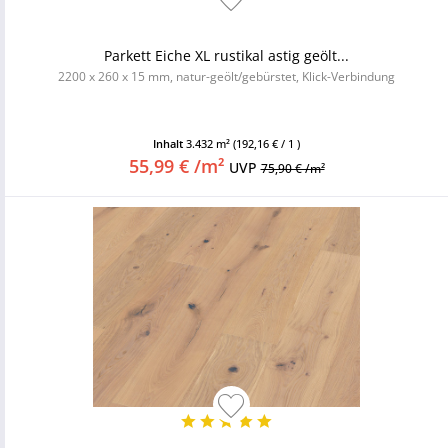
Parkett Eiche XL rustikal astig geölt...
2200 x 260 x 15 mm, natur-geölt/gebürstet, Klick-Verbindung
Inhalt
3.432 m²
(192,16 € / 1 )
55,99 € /m²
UVP
75,90 € /m²