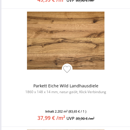
UVP
59,90 € /m²
Parkett Eiche Wild Landhausdiele
1860 x 148 x 14 mm, natur-geölt, Klick-Verbindung
Inhalt
2.202 m²
(83,65 € / 1 )
37,99 € /m²
UVP
39,90 € /m²