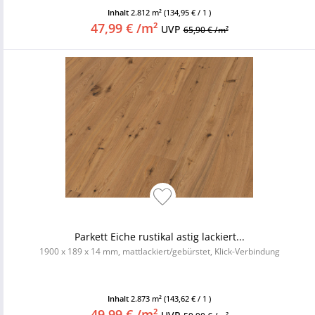
Inhalt
2.812 m²
(134,95 € / 1 )
47,99 € /m²
UVP
65,90 € /m²
Parkett Eiche rustikal astig lackiert...
1900 x 189 x 14 mm, mattlackiert/gebürstet, Klick-Verbindung
Inhalt
2.873 m²
(143,62 € / 1 )
49,99 € /m²