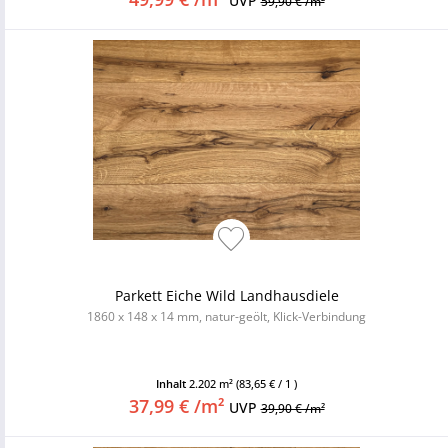
UVP
59,90 € /m²
Parkett Eiche Wild Landhausdiele
1860 x 148 x 14 mm, natur-geölt, Klick-Verbindung
Inhalt
2.202 m²
(83,65 € / 1 )
37,99 € /m²
UVP
39,90 € /m²