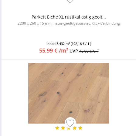
Parkett Eiche XL rustikal astig geölt...
2200 x 260 x 15 mm, natur-geölt/gebürstet, Klick-Verbindung
Inhalt
3.432 m²
(192,16 € / 1 )
55,99 € /m²
UVP
75,90 € /m²