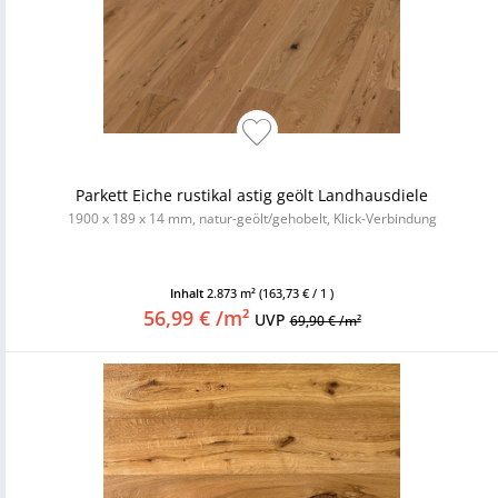
Parkett Eiche rustikal astig geölt Landhausdiele
1900 x 189 x 14 mm, natur-geölt/gehobelt, Klick-Verbindung
Inhalt
2.873 m²
(163,73 € / 1 )
56,99 € /m²
UVP
69,90 € /m²