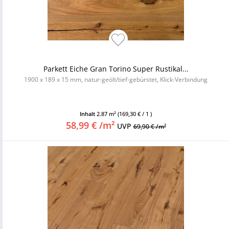
Parkett Eiche Gran Torino Super Rustikal...
1900 x 189 x 15 mm, natur-geölt/tief-gebürstet, Klick-Verbindung
Inhalt
2.87 m²
(169,30 € / 1 )
58,99 € /m²
UVP
69,90 € /m²