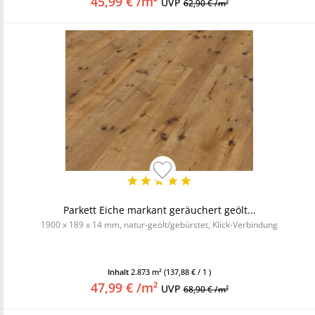
45,99 € /m²
UVP
62,90 € /m²
Parkett Eiche markant geräuchert geölt...
1900 x 189 x 14 mm, natur-geölt/gebürstet, Klick-Verbindung
Inhalt
2.873 m²
(137,88 € / 1 )
47,99 € /m²
UVP
68,90 € /m²