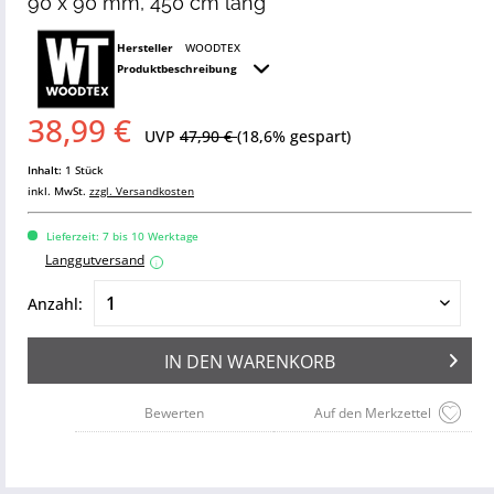
90 x 90 mm, 450 cm lang
Hersteller
WOODTEX
Produktbeschreibung
38,99 €
UVP
47,90 €
(18,6% gespart)
Inhalt:
1 Stück
inkl. MwSt.
zzgl. Versandkosten
Lieferzeit: 7 bis 10 Werktage
Langgutversand
i
Anzahl:
IN DEN
WARENKORB
Bewerten
Auf den Merkzettel