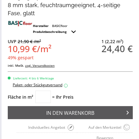
8 mm stark, feuchtraumgeeignet, 4-seitige
Fase, glatt
Hersteller
BASICfloor
Produktbeschreibung
UVP
21,90 € /m²
1 (2,22 m²)
24,40 €
10,99 €/m²
49% gespart
inkl. MwSt.
zzgl. Versandkosten
Lieferzeit: 4 bis 6 Werktage
Paket- oder Stückgutversand
i
Fläche in m²
= Ihr Preis
IN DEN
WARENKORB
Individuelles Angebot
Auf den Merkzettel
Bewerten