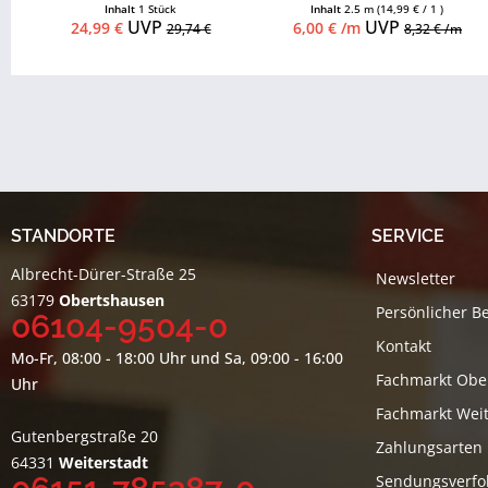
mm
möglich, Leistenclips als
Inhalt
1 Stück
Inhalt
2.5 m
(14,99 € / 1 )
Zubehör...
UVP
UVP
24,99 €
6,00 € /m
29,74 €
8,32 € /m
STANDORTE
SERVICE
Albrecht-Dürer-Straße 25
Newsletter
63179
Obertshausen
Persönlicher B
06104-9504-0
Kontakt
Mo-Fr, 08:00 - 18:00 Uhr und Sa, 09:00 - 16:00
Fachmarkt Obe
Uhr
Fachmarkt Weit
Gutenbergstraße 20
Zahlungsarten
64331
Weiterstadt
Sendungsverfo