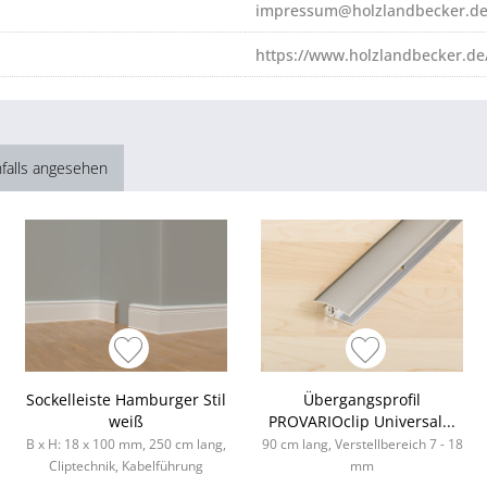
impressum@holzlandbecker.d
https://www.holzlandbecker.de
falls angesehen
Sockelleiste Hamburger Stil
Übergangsprofil
weiß
PROVARIOclip Universal...
B x H: 18 x 100 mm, 250 cm lang,
90 cm lang, Verstellbereich 7 - 18
Cliptechnik, Kabelführung
mm