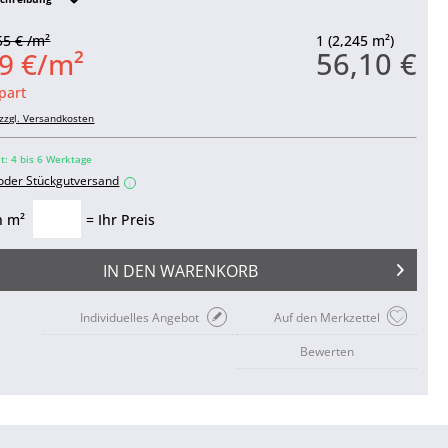
55 € /m²
1 (2,245 m²)
56,10 €
9 €/m²
part
zzgl. Versandkosten
it: 4 bis 6 Werktage
 oder Stückgutversand
i
n m²
= Ihr Preis
IN DEN
WARENKORB
Individuelles Angebot
Auf den Merkzettel
Bewerten