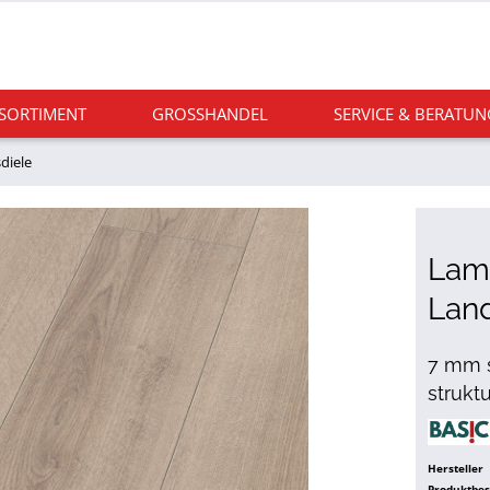
 SORTIMENT
GROSSHANDEL
SERVICE & BERATUN
diele
Lami
Lan
7 mm s
struktu
Hersteller
Produktbe