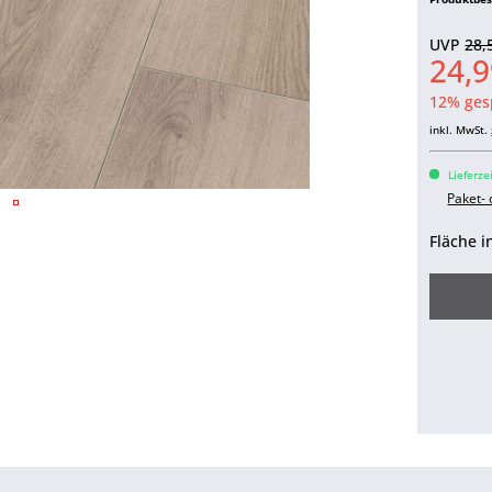
UVP
28,
24,9
12% ges
inkl. MwSt.
Lieferze
Paket-
Fläche i