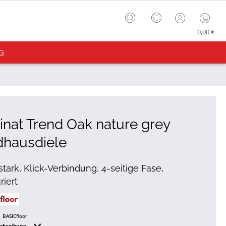
0,00 €
G
nat Trend Oak nature grey
dhausdiele
tark, Klick-Verbindung, 4-seitige Fase,
riert
BASICfloor
schreibung