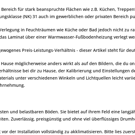
n Bereich für stark beanspruchte Flächen wie z.B. Küchen, Treppe
ungsklasse (NK) 31 auch im gewerblichen oder privaten Bereich p
 Verlegung in Feuchträumen wie Küche oder Bad jedoch nicht zu r
nn das Laminat über einer Warmwasser-Fußbodenheizung verlegt we
wogenes Preis-Leistungs-Verhältnis - dieser Artikel steht für deu
zu Hause möglicherweise anders wirkt als auf den Bildern, die du
rhältnisse bei dir zu Hause, der Kalibrierung und Einstellungen d
erials unter verschiedenen Winkeln und Lichtquellen leicht variie
wahrnehmung.
sten und belastbaren Böden. Sie bietet auf ihrem Feld eine langj
reiten. Zuverlässig, preisgünstig und ohne viel überflüssiges Dru
r der Installation vollständig zu akklimatisieren. Bitte lies zuers