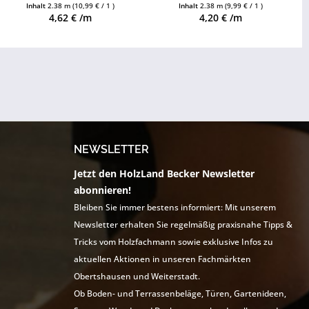
Leistenclips als Zubehör
Leistenclips als Zubehör
Inhalt
2.38 m
(10,99 € / 1 )
Inhalt
2.38 m
(9,99 € / 1 )
erhältlich
erhältlich
4,62 € /m
4,20 € /m
NEWSLETTER
Jetzt den HolzLand Becker Newsletter
abonnieren!
Bleiben Sie immer bestens informiert: Mit unserem
Newsletter erhalten Sie regelmäßig praxisnahe Tipps &
Tricks vom Holzfachmann sowie exklusive Infos zu
aktuellen Aktionen in unseren Fachmärkten
Obertshausen und Weiterstadt.
Ob Boden- und Terrassenbeläge, Türen, Gartenideen,