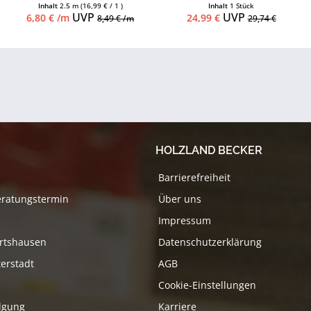
möglich, Leistenclips als
Inhalt
2.5 m
(16,99 € / 1 )
Inhalt
1 Stück
Zubehör...
UVP
UVP
6,80 € /m
24,99 €
8,49 € /m
29,74 €
HOLZLAND BECKER
Barrierefreiheit
eratungstermin
Über uns
Impressum
rtshausen
Datenschutzerklärung
erstadt
AGB
Cookie-Einstellungen
lgung
Karriere